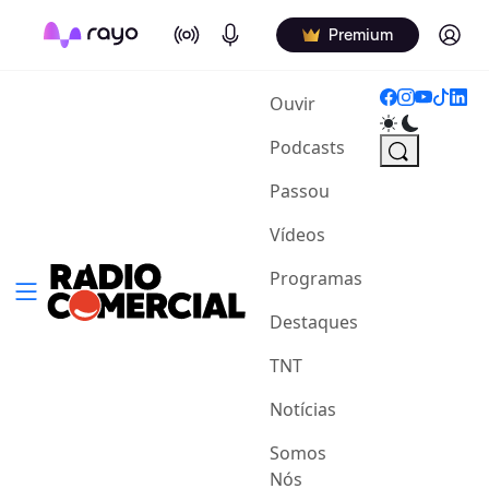
On Air
Podcasts
Log in
Premium
(current)
Ouvir
Podcasts
Passou
Vídeos
Programas
Destaques
TNT
Notícias
Somos
Nós