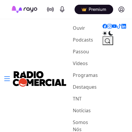
On Air
Podcasts
Log in
Premium
(current)
Ouvir
Podcasts
Passou
Vídeos
Programas
Destaques
TNT
Notícias
Somos
Nós