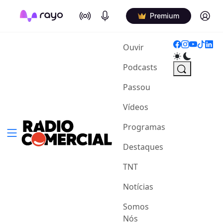
On Air
Podcasts
Log in
Premium
(current)
Ouvir
Podcasts
Passou
Vídeos
Programas
Destaques
TNT
Notícias
Somos
Nós