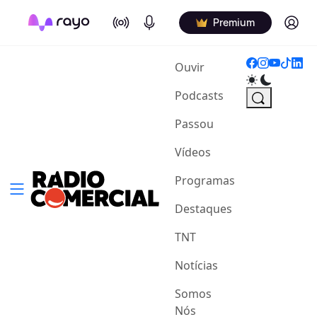
On Air
Podcasts
Log in
Premium
(current)
Ouvir
Podcasts
Passou
Vídeos
Programas
Destaques
TNT
Notícias
Somos
Nós