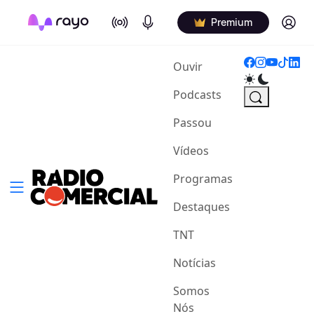
On Air
Podcasts
Log in
Premium
(current)
Ouvir
Podcasts
Passou
Vídeos
Programas
Destaques
TNT
Notícias
Somos
Nós