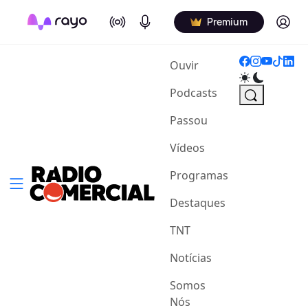
On Air
Podcasts
Log in
Premium
(current)
Ouvir
Podcasts
Passou
Vídeos
Programas
Destaques
TNT
Notícias
Somos
Nós