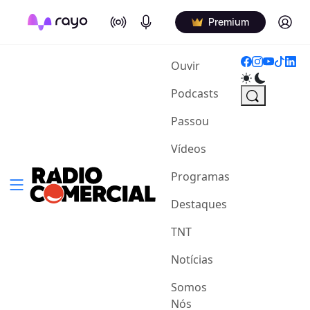
On Air
Podcasts
Log in
Premium
(current)
Ouvir
Podcasts
Passou
Vídeos
Programas
Destaques
TNT
Notícias
Somos
Nós