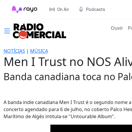
On Air
Podcasts
(cur
Ouvir
P
NOTÍCIAS
|
MÚSICA
Men I Trust no NOS Ali
Banda canadiana toca no Palc
A banda indie canadiana Men I Trust é o segundo nome a 
concerto agendado para 6 de julho, no coberto Palco Hein
Marítimo de Algés intitula-se "Untourable Album".