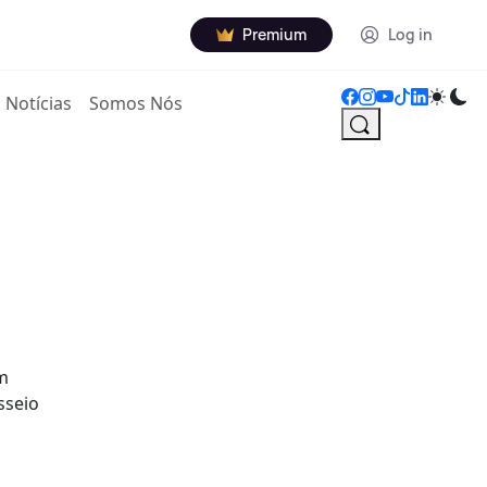
Premium
Log in
Notícias
Somos Nós
om
sseio