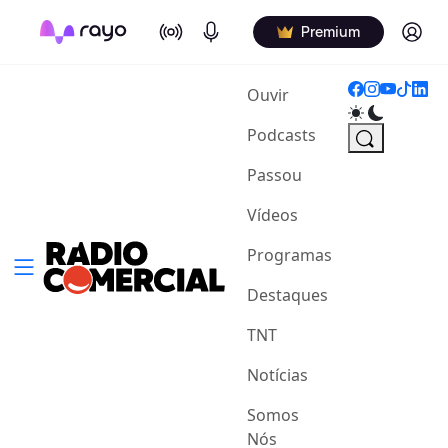
On Air
Podcasts
Log in
Premium
(current)
Ouvir
Podcasts
Passou
Vídeos
Programas
Destaques
TNT
Notícias
Somos
Nós