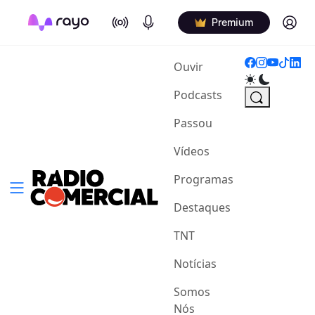
On Air
Podcasts
Log in
Premium
(current)
Ouvir
Podcasts
Passou
Vídeos
Programas
Destaques
TNT
Notícias
Somos
Nós