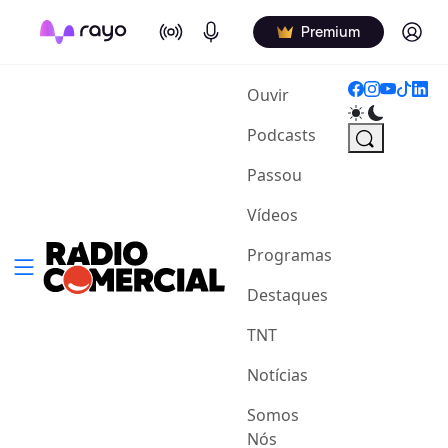
On Air
Podcasts
Log in
Premium
(current)
Ouvir
Podcasts
Passou
Vídeos
Programas
Destaques
TNT
Notícias
Somos
Nós