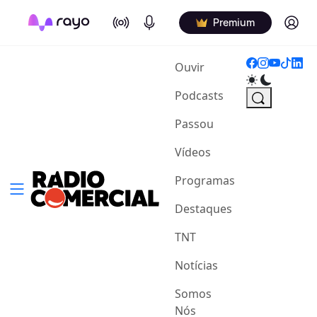
On Air
Podcasts
Log in
Premium
(current)
Ouvir
Podcasts
Passou
Vídeos
Programas
Destaques
TNT
Notícias
Somos
Nós