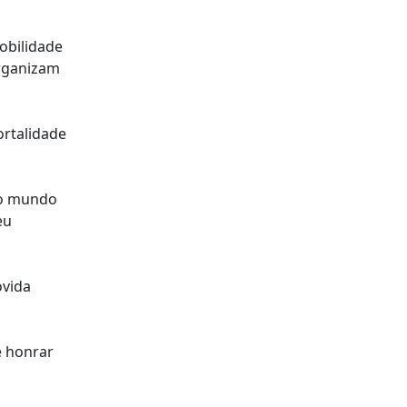
obilidade
organizam
ortalidade
 o mundo
eu
ovida
e honrar