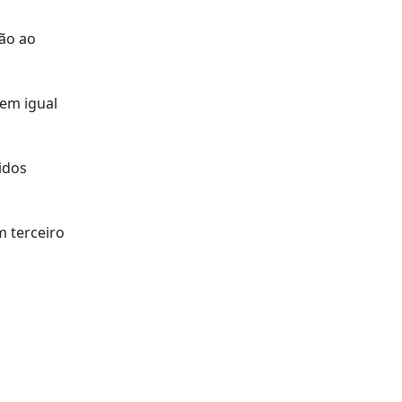
ão ao
 em igual
idos
m terceiro
s