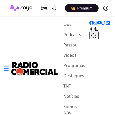
On Air
Podcasts
Log in
Premium
(current)
Ouvir
Podcasts
Passou
Vídeos
Programas
Destaques
TNT
Notícias
Somos
Nós