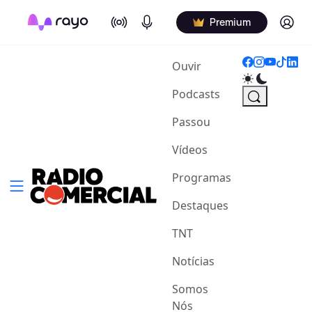
On Air
Podcasts
Log in
Premium
(current)
Ouvir
Podcasts
Passou
Vídeos
Programas
Destaques
TNT
Notícias
Somos
Nós