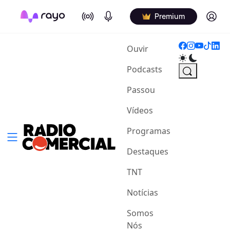
On Air
Podcasts
Log in
Premium
(current)
Ouvir
Podcasts
Passou
Vídeos
Programas
Destaques
TNT
Notícias
Somos
Nós