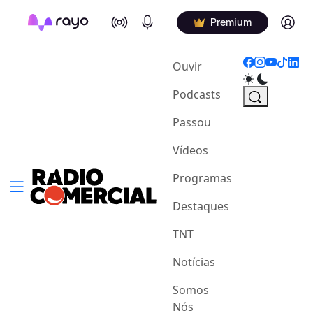
On Air
Podcasts
Log in
Premium
(current)
Ouvir
Podcasts
Passou
Vídeos
Programas
Destaques
TNT
Notícias
Somos
Nós