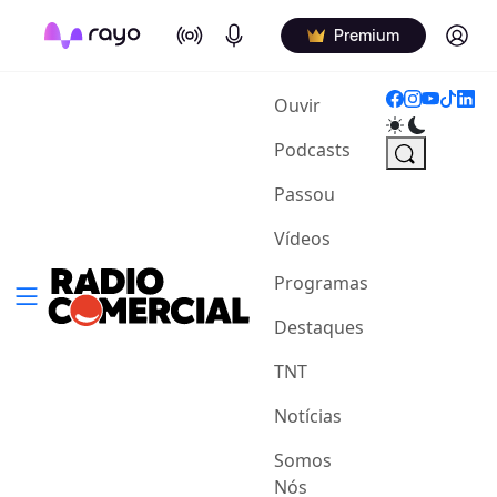
On Air
Podcasts
Log in
Premium
(current)
Ouvir
Podcasts
Passou
Vídeos
Programas
Destaques
TNT
Notícias
Somos
Nós