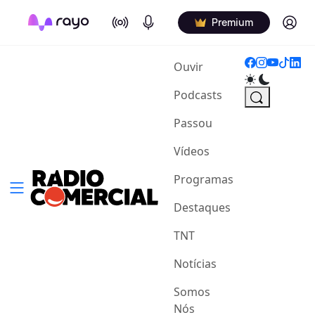
On Air
Podcasts
Log in
Premium
(current)
Ouvir
Podcasts
Passou
Vídeos
Programas
Destaques
TNT
Notícias
Somos
Nós