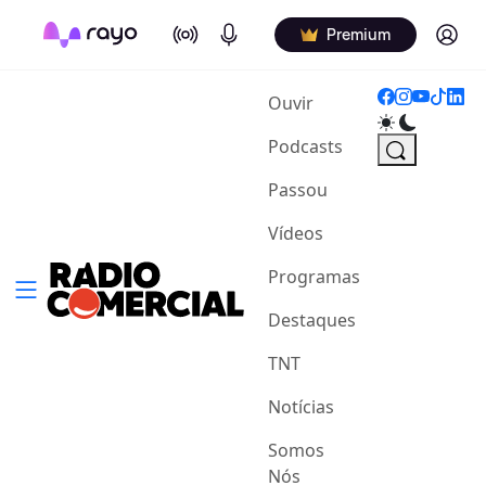
On Air
Podcasts
Log in
Premium
(current)
Ouvir
Podcasts
Passou
Vídeos
Programas
Destaques
TNT
Notícias
Somos
Nós