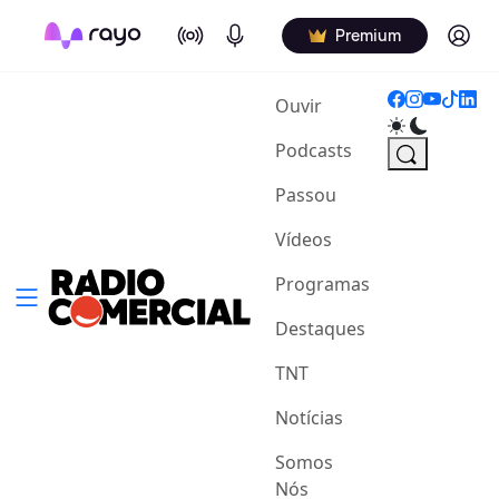
On Air
Podcasts
Log in
Premium
(current)
Ouvir
Podcasts
Passou
Vídeos
Programas
Destaques
TNT
Notícias
Somos
Nós