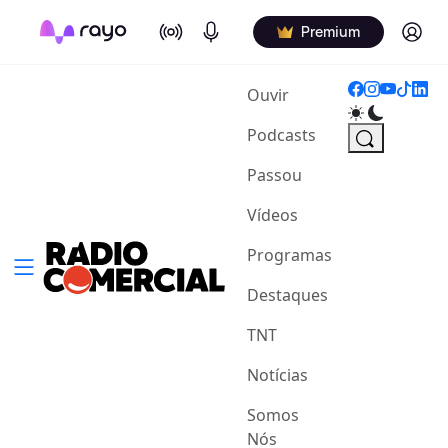
On Air
Podcasts
Log in
Premium
(current)
Ouvir
Podcasts
Passou
Vídeos
Programas
Destaques
TNT
Notícias
Somos
Nós