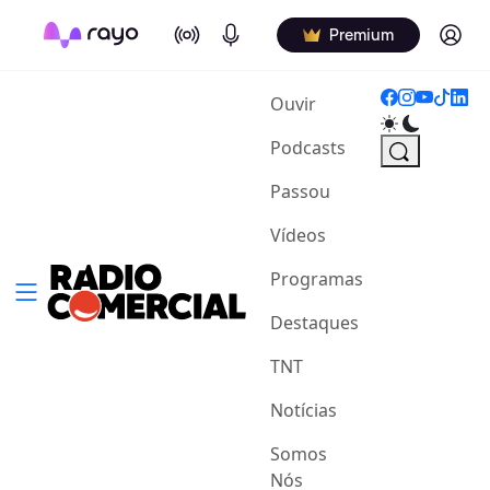
On Air
Podcasts
Log in
Premium
(current)
Ouvir
Podcasts
Passou
Vídeos
Programas
Destaques
TNT
Notícias
Somos
Nós