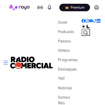
On Air
Podcasts
Log in
Premium
(current)
Ouvir
Podcasts
Passou
Vídeos
Programas
Destaques
TNT
Notícias
Somos
Nós