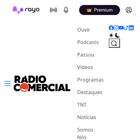
On Air
Podcasts
Log in
Premium
(current)
Ouvir
Podcasts
Passou
Vídeos
Programas
Destaques
TNT
Notícias
Somos
Nós