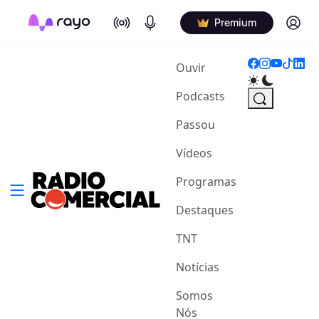
On Air
Podcasts
Log in
Premium
(current)
Ouvir
Podcasts
Passou
Vídeos
Programas
Destaques
TNT
Notícias
Somos
Nós