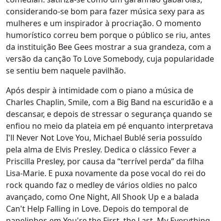
considerando-se bom para fazer música sexy para as
mulheres e um inspirador à procriação. O momento
humorístico correu bem porque o público se riu, antes
da instituição Bee Gees mostrar a sua grandeza, com a
versão da canção To Love Somebody, cuja popularidade
se sentiu bem naquele pavilhão.
Após despir à intimidade com o piano a música de
Charles Chaplin, Smile, com a Big Band na escuridão e a
descansar, e depois de stressar o segurança quando se
enfiou no meio da plateia em pé enquanto interpretava
I'll Never Not Love You, Michael Bublé seria possuído
pela alma de Elvis Presley. Dedica o clássico Fever a
Priscilla Presley, por causa da “terrível perda” da filha
Lisa-Marie. E puxa novamente da pose vocal do rei do
rock quando faz o medley de vários oldies no palco
avançado, como One Night, All Shook Up e a balada
Can't Help Falling in Love. Depois do temporal de
papelinhos em You're the First, the Last, My Everything