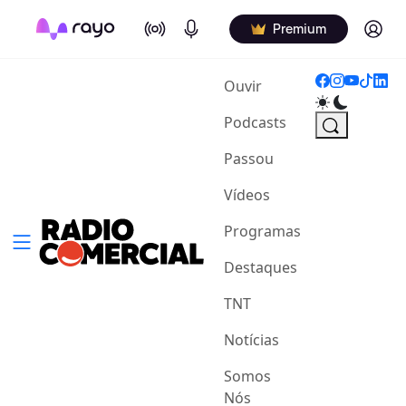
On Air
Podcasts
Log in
Premium
(current)
Ouvir
Podcasts
Passou
Vídeos
Programas
Destaques
TNT
Notícias
Somos
Nós