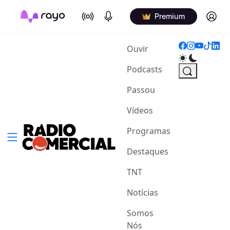
On Air
Podcasts
Log in
Premium
(current)
Ouvir
Podcasts
Passou
Vídeos
Programas
Destaques
TNT
Notícias
Somos
Nós