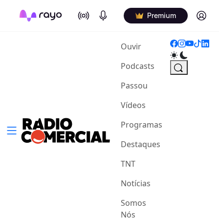
On Air
Podcasts
Log in
Premium
(current)
Ouvir
Podcasts
Passou
Vídeos
Programas
Destaques
TNT
Notícias
Somos
Nós