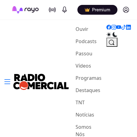
On Air
Podcasts
Log in
Premium
(current)
Ouvir
Podcasts
Passou
Vídeos
Programas
Destaques
TNT
Notícias
Somos
Nós