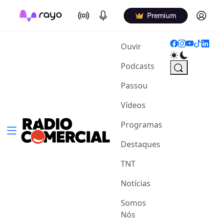
On Air
Podcasts
Log in
Premium
(current)
Ouvir
Podcasts
Passou
Vídeos
Programas
Destaques
TNT
Notícias
Somos
Nós