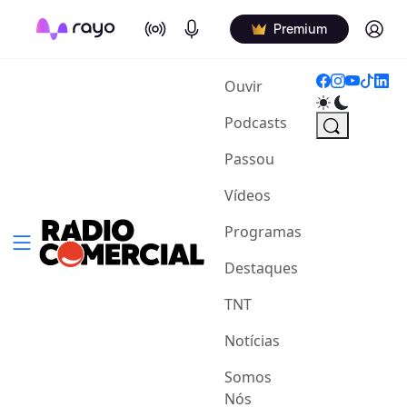
On Air
Podcasts
Log in
Premium
(current)
Ouvir
Podcasts
Passou
Vídeos
Programas
Destaques
TNT
Notícias
Somos
Nós