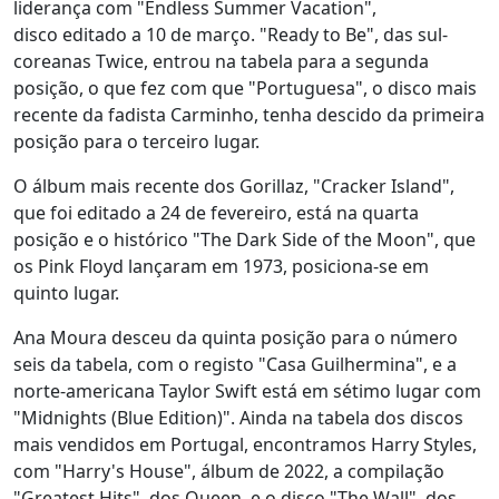
liderança com "Endless Summer Vacation",
disco editado a 10 de março. "Ready to Be", das sul-
coreanas Twice, entrou na tabela para a segunda
posição, o que fez com que "Portuguesa", o disco mais
recente da fadista Carminho, tenha descido da primeira
posição para o terceiro lugar.
O álbum mais recente dos Gorillaz, "Cracker Island",
que foi editado a 24 de fevereiro, está na quarta
posição e o histórico "The Dark Side of the Moon", que
os Pink Floyd lançaram em 1973, posiciona-se em
quinto lugar.
Ana Moura desceu da quinta posição para o número
seis da tabela, com o registo "Casa Guilhermina", e a
norte-americana Taylor Swift está em sétimo lugar com
"Midnights (Blue Edition)". Ainda na tabela dos discos
mais vendidos em Portugal, encontramos Harry Styles,
com "Harry's House", álbum de 2022, a compilação
"Greatest Hits", dos Queen, e o disco "The Wall", dos