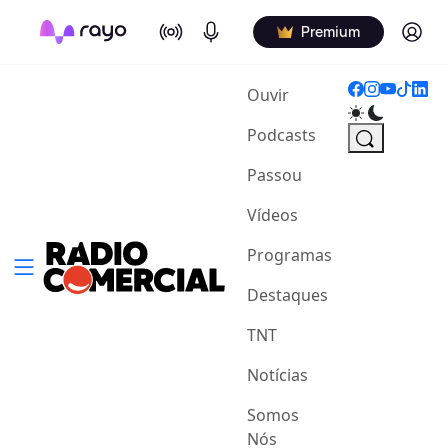
On Air
Podcasts
Log in
Premium
(current)
Ouvir
Podcasts
Passou
Vídeos
Programas
Destaques
TNT
Notícias
Somos
Nós