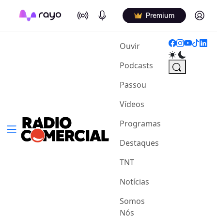
On Air
Podcasts
Log in
Premium
(current)
Ouvir
Podcasts
Passou
Vídeos
Programas
Destaques
TNT
Notícias
Somos
Nós