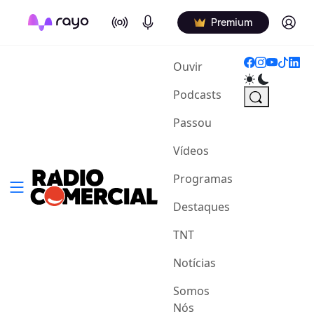
On Air
Podcasts
Log in
Premium
(current)
Ouvir
Podcasts
Passou
Vídeos
Programas
Destaques
TNT
Notícias
Somos
Nós