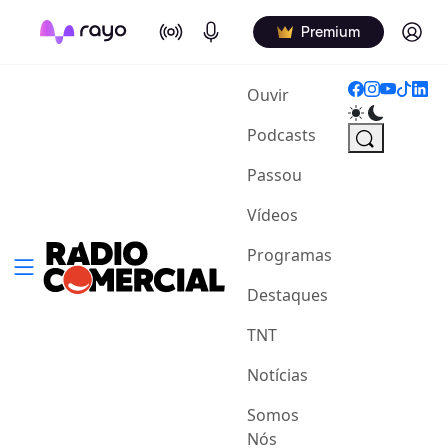
On Air
Podcasts
Log in
Premium
(current)
Ouvir
Podcasts
Passou
Vídeos
Programas
Destaques
TNT
Notícias
Somos
Nós