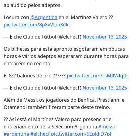
aplaudido pelos adeptos.
Locura con
@Argentina
en el Martínez Valero ??
pic.twitter.com/8p8vVLm3dk
— Elche Club de Fútbol (@elchecf)
November 13, 2025
Os bilhetes para esta apronto esgotaram em poucas
horas e vários adeptos esperaram durante horas para
entrarem no recinto.
El 8?? balones de oro ??‍????
pic.twitter.com/rsMIlWIqtF
— Elche Club de Fútbol (@elchecf)
November 13, 2025
Além de Messi, os jogadores do Benfica, Prestianni e
Otamendi também fizeram parte deste treino.
?? Así está el Martínez Valero para presenciar el
entrenamiento de la Selección Argentina.
#messi
#argentina
#elchecf
pic.twitter.com/5EpldiD7pJ