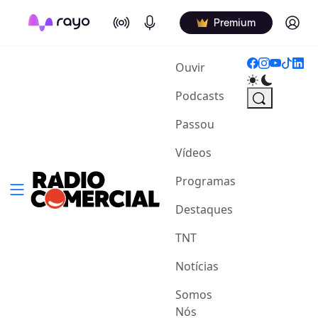
On Air
Podcasts
Log in
Premium
(current)
Ouvir
Podcasts
Passou
Vídeos
Programas
Destaques
TNT
Notícias
Somos
Nós