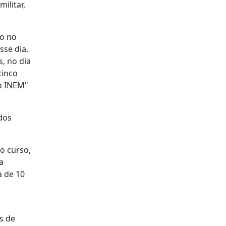
ilitar,
do no
sse dia,
, no dia
cinco
 o INEM"
ados
o curso,
a
a de 10
s de