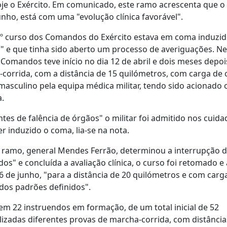
e o Exército. Em comunicado, este ramo acrescenta que o m
nho, está com uma "evolução clínica favorável".
39.º curso dos Comandos do Exército estava em coma induzi
r" e que tinha sido aberto um processo de averiguações. Ne
Comandos teve início no dia 12 de abril e dois meses depois
-corrida, com a distância de 15 quilómetros, com carga de 
o masculino pela equipa médica militar, tendo sido acionado
a.
ntes de falência de órgãos" o militar foi admitido nos cuid
r induzido o coma, lia-se na nota.
e ramo, general Mendes Ferrão, determinou a interrupção d
dos" e concluída a avaliação clínica, o curso foi retomado e 
6 de junho, "para a distância de 20 quilómetros e com carg
 dos padrões definidos".
em 22 instruendos em formação, de um total inicial de 52
izadas diferentes provas de marcha-corrida, com distância