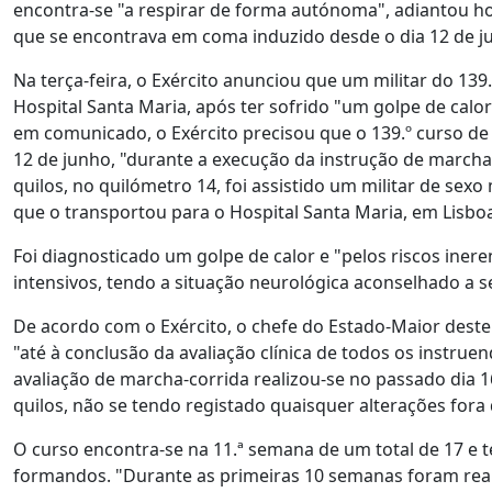
encontra-se "a respirar de forma autónoma", adiantou hoj
que se encontrava em coma induzido desde o dia 12 de ju
Na terça-feira, o Exército anunciou que um militar do 1
Hospital Santa Maria, após ter sofrido "um golpe de calo
em comunicado, o Exército precisou que o 139.º curso de 
12 de junho, "durante a execução da instrução de marcha
quilos, no quilómetro 14, foi assistido um militar de sex
que o transportou para o Hospital Santa Maria, em Lisbo
Foi diagnosticado um golpe de calor e "pelos riscos inere
intensivos, tendo a situação neurológica aconselhado a se
De acordo com o Exército, o chefe do Estado-Maior dest
"até à conclusão da avaliação clínica de todos os instruen
avaliação de marcha-corrida realizou-se no passado dia 1
quilos, não se tendo registado quaisquer alterações fora
O curso encontra-se na 11.ª semana de um total de 17 e t
formandos. "Durante as primeiras 10 semanas foram real