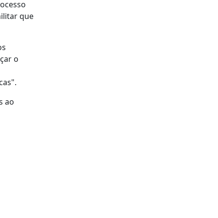
rocesso
litar que
os
çar o
cas".
s ao