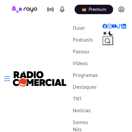
On Air
Podcasts
Log in
Premium
(current)
Ouvir
Podcasts
Passou
Vídeos
Programas
Destaques
TNT
Notícias
Somos
Nós