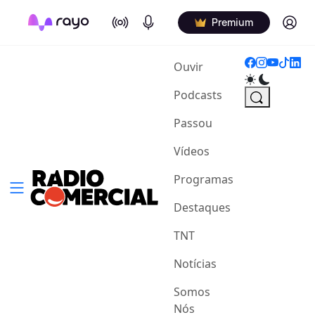
On Air
Podcasts
Log in
Premium
(current)
Ouvir
Podcasts
Passou
Vídeos
Programas
Destaques
TNT
Notícias
Somos
Nós