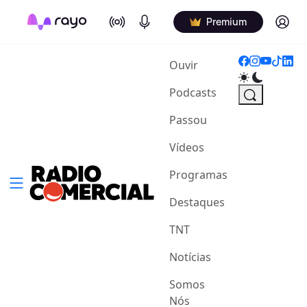
On Air
Podcasts
Log in
Premium
(current)
Ouvir
Podcasts
Passou
Vídeos
Programas
Destaques
TNT
Notícias
Somos
Nós