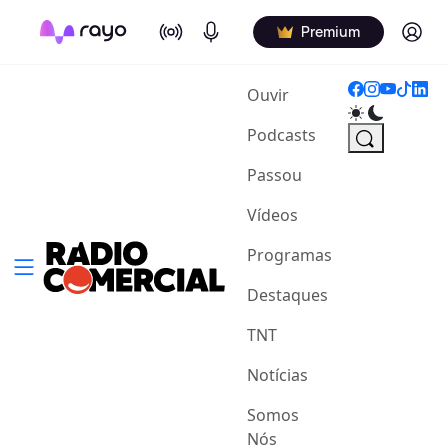
On Air
Podcasts
Log in
Premium
(current)
Ouvir
Podcasts
Passou
Vídeos
Programas
Destaques
TNT
Notícias
Somos
Nós