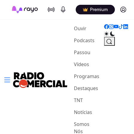
On Air
Podcasts
Log in
Premium
(current)
Ouvir
Podcasts
Passou
Vídeos
Programas
Destaques
TNT
Notícias
Somos
Nós