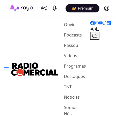
On Air
Podcasts
Log in
Premium
(current)
Ouvir
Podcasts
Passou
Vídeos
Programas
Destaques
TNT
Notícias
Somos
Nós