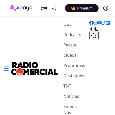
On Air
Podcasts
Log in
Premium
(current)
Ouvir
Podcasts
Passou
Vídeos
Programas
Destaques
TNT
Notícias
Somos
Nós