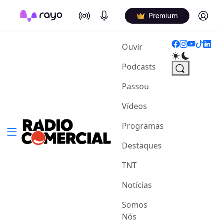
On Air
Podcasts
Log in
Premium
(current)
Ouvir
Podcasts
Passou
Vídeos
Programas
Destaques
TNT
Notícias
Somos
Nós