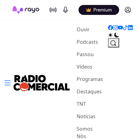
On Air
Podcasts
Log in
Premium
(current)
Ouvir
Podcasts
Passou
Vídeos
Programas
Destaques
TNT
Notícias
Somos
Nós