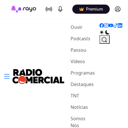
On Air
Podcasts
Log in
Premium
(current)
Ouvir
Podcasts
Passou
Vídeos
Programas
Destaques
TNT
Notícias
Somos
Nós