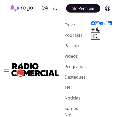
On Air
Podcasts
Log in
Premium
(current)
Ouvir
Podcasts
Passou
Vídeos
Programas
Destaques
TNT
Notícias
Somos
Nós