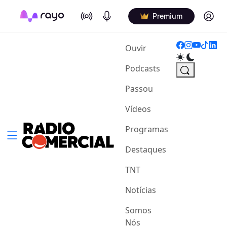
On Air
Podcasts
Log in
Premium
(current)
Ouvir
Podcasts
Passou
Vídeos
Programas
Destaques
TNT
Notícias
Somos
Nós